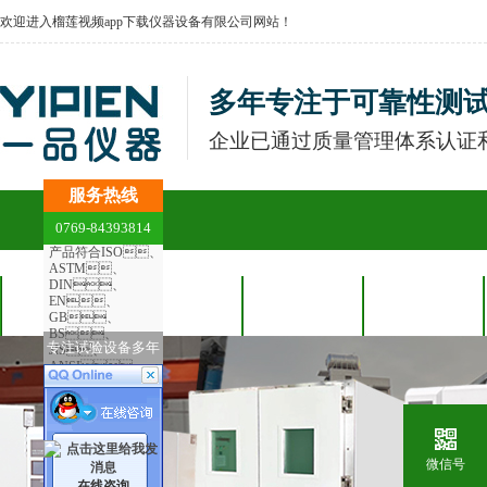
欢迎进入榴莲视频app下载仪器设备有限公司网站！
多年专注于可靠性测
企业已通过质量管理体系认证和
服务热线
0769-84393814
产品符合ISO、
ASTM、
DIN、
EN、
网站首页
恒温恒湿榴莲
冷热冲击榴莲
合作客户
GB、
BS、
专注试验设备多年
JIS、
app下载
app下载
ANSI、
UL、等国际测
试标准
微信号
在线咨询