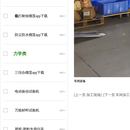
载
氙灯耐候榴莲app下载
防尘防水榴莲app下载
力学类
三综合榴莲app下载
车间设备
电动振动试验机
[上一页:加工现场]
[下一页:车间加工
万能材料试验机
塑胶-塑料专用仪器